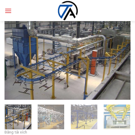
Skip
to
content
Băng tải xích