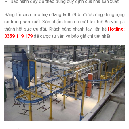
Bảo hành đầy đủ theo đúng quy định của nhà sản xuất.
Băng tải xích treo hiện đang là thiết bị được ứng dụng rộng
rãi trong sản xuất. Sản phẩm luôn có mặt tại Tuệ An với giá
thành hết sức ưu đãi. Khách hàng nhanh tay liên hệ
Hotline:
0359 119 179
để được tư vấn và báo giá chi tiết nhất!