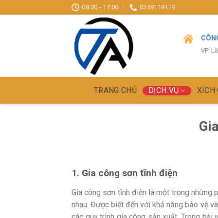
Skip
08:00 - 17:00
0359119179
to
content
CÔNG
VP: L
TRANG CHỦ
DỊCH VỤ
XÍCH
Gia
1. Gia công sơn tĩnh điện
Gia công sơn tĩnh điện là một trong những 
nhau. Được biết đến với khả năng bảo vệ và
các quy trình gia công sản xuất. Trong bài 