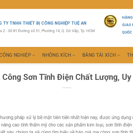
HÀNG
 TY TNHH THIẾT BỊ CÔNG NGHIỆP TUỆ AN
GIAO
ầu 2 - Số 81 Đường số 51, Phường 14, Q. Gò Vấp, Tp. HCM
QUỐC
 CÔNG NGHIỆP
NHÔNG XÍCH
BĂNG TẢI XÍCH
TH
 Công Sơn Tĩnh Điện Chất Lượng, Uy
phương pháp xử lý bề mặt tiên tiến nhất hiện nay, được ứng dụng 
 nâng cao tính thẩm mỹ cho các sản phẩm kim loại, sơn tĩnh điện
viết này, chúng ta sẽ cùng tìm hiểu về báo giá gia công sơn tĩnh t