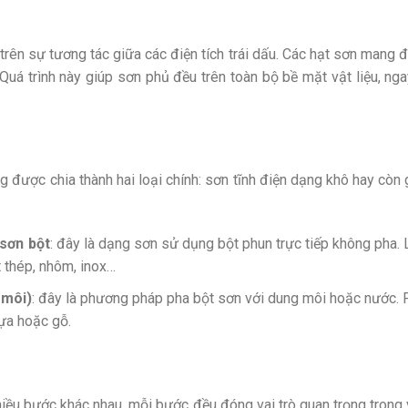
rên sự tương tác giữa các điện tích trái dấu. Các hạt sơn mang đi
Quá trình này giúp sơn phủ đều trên toàn bộ bề mặt vật liệu, ng
ng được chia thành hai loại chính: sơn tĩnh điện dạng khô hay còn
 sơn bột
: đây là dạng sơn sử dụng bột phun trực tiếp không pha
 thép, nhôm, inox…
 môi)
: đây là phương pháp pha bột sơn với dung môi hoặc nước
ựa hoặc gỗ.
n
hiều bước khác nhau, mỗi bước đều đóng vai trò quan trọng tron