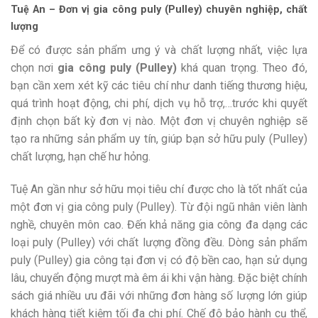
Tuệ An – Đơn vị gia công puly (Pulley) chuyên nghiệp, chất
lượng
Để có được sản phẩm ưng ý và chất lượng nhất, việc lựa
chọn nơi
gia công puly (Pulley)
khá quan trọng. Theo đó,
bạn cần xem xét kỹ các tiêu chí như danh tiếng thương hiệu,
quá trình hoạt động, chi phí, dịch vụ hỗ trợ,…trước khi quyết
định chọn bất kỳ đơn vị nào. Một đơn vị chuyên nghiệp sẽ
tạo ra những sản phẩm uy tín, giúp bạn sở hữu puly (Pulley)
chất lượng, hạn chế hư hỏng.
Tuệ An gần như sở hữu mọi tiêu chí được cho là tốt nhất của
một đơn vị gia công puly (Pulley). Từ đội ngũ nhân viên lành
nghề, chuyên môn cao. Đến khả năng gia công đa dạng các
loại puly (Pulley) với chất lượng đồng đều. Dòng sản phẩm
puly (Pulley) gia công tại đơn vị có độ bền cao, hạn sử dụng
lâu, chuyển động mượt mà êm ái khi vận hàng. Đặc biệt chính
sách giá nhiều ưu đãi với những đơn hàng số lượng lớn giúp
khách hàng tiết kiệm tối đa chi phí. Chế độ bảo hành cụ thể,