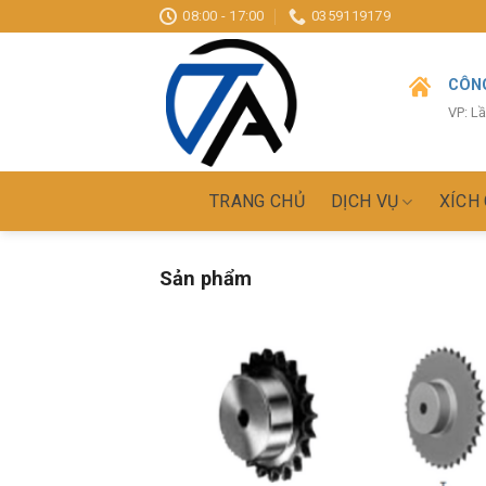
Skip
08:00 - 17:00
0359119179
to
content
CÔNG
VP: L
TRANG CHỦ
DỊCH VỤ
XÍCH
Sản phẩm