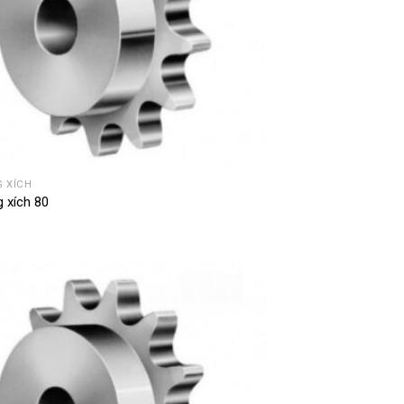
 XÍCH
 xích 80