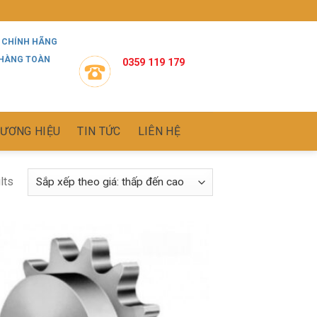
 CHÍNH HÃNG
 HÀNG TOÀN
0359 119 179
ƯƠNG HIỆU
TIN TỨC
LIÊN HỆ
lts