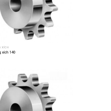
 XÍCH
 xích 140