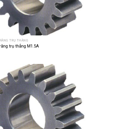
RĂNG TRỤ THẲNG
răng trụ thẳng M1.5A