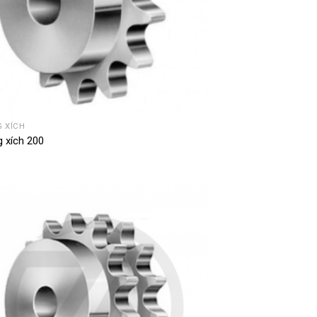
 XÍCH
 xích 200