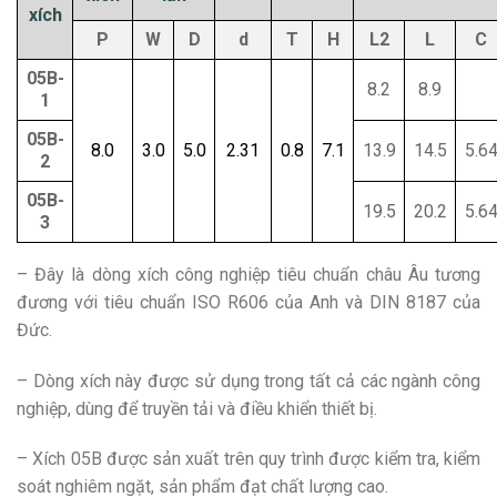
xích
P
W
D
d
T
H
L2
L
C
05B-
8.2
8.9
1
05B-
8.0
3.0
5.0
2.31
0.8
7.1
13.9
14.5
5.6
2
05B-
19.5
20.2
5.6
3
– Đây là dòng xích công nghiệp tiêu chuẩn châu Âu tương
đương với tiêu chuẩn ISO R606 của Anh và DIN 8187 của
Đức.
– Dòng xích này được sử dụng trong tất cả các ngành công
nghiệp, dùng để truyền tải và điều khiển thiết bị.
– Xích 05B được sản xuất trên quy trình được kiểm tra, kiểm
soát nghiêm ngặt, sản phẩm đạt chất lượng cao.